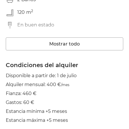
2
120
m
En buen estado
Lavadora
Mostrar todo
Ascensor
Wifi
Condiciones del alquiler
Disponible a partir de: 1 de julio
Balcón
Alquiler mensual: 400 €
/mes
Tendedero
Fianza: 460 €
Plancha
Gastos: 60 €
Estancia mínima +5 meses
Estancia máxima +5 meses