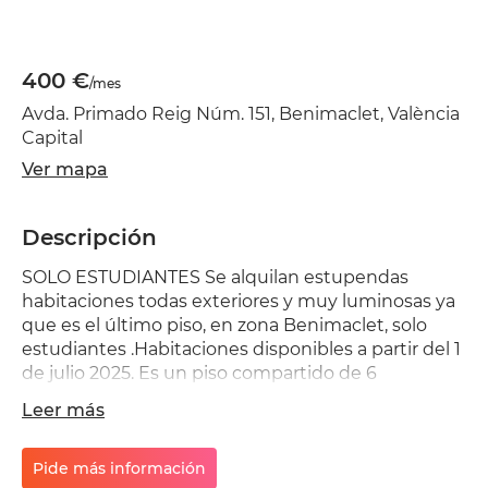
400 €
/mes
Avda. Primado Reig Núm. 151, Benimaclet, València
Capital
Ver mapa
Descripción
SOLO ESTUDIANTES Se alquilan estupendas
habitaciones todas exteriores y muy luminosas ya
que es el último piso, en zona Benimaclet, solo
estudiantes .Habitaciones disponibles a partir del 1
de julio 2025. Es un piso compartido de 6
habitaciones y dos baños con ascensor. TODO
Leer más
EXTERIOR con todos los servicios a mano y muy
bien comunicado. No se puede fumar .Se busca
gente responsable y educada con ambiente de
Pide más información