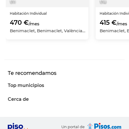
1
/
11
1
/
18
Habitación
Individual
Habitación
Indiv
470 €
415 €
/mes
/mes
Benimaclet, Benimaclet, València Capital, València
Te recomendamos
Top municipios
Cerca de
Un portal de