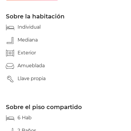
estudio. Gastos de suministros del agua y la luz son
50 euros mes .El wifi y servicio de limpieza de las
zonas comunes dos veces al mes están incluidos
Sobre la habitación
.Precios desde 370 euros mas 50 euros gastos
suministros .Ventanas recién cambiadas. Vistas
Individual
.Disponibles a partir de julio 2025
Mediana
Exterior
Amueblada
Llave propia
Sobre el piso compartido
6
Hab
2
Baños