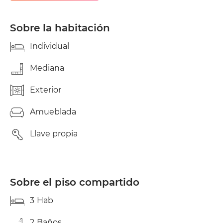
mascotas, cariñosas y juguetonas. Solo se pide
limpieza y orden. Un mes de fianza, no es preciso
contrato de trabajo. PRECIO USO INDIVIDUAL 550
Sobre la habitación
+ 50 todo incluido (agua, electricidad, comunidad y
otros gastos). Si son dos personas en la habitación
Individual
(2 camas) sería solo + 50 (de gastos).
Mediana
Exterior
Amueblada
Llave propia
Sobre el piso compartido
3
Hab
2
Baños