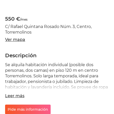
550 €
/mes
C/ Rafael Quintana Rosado Núm. 3, Centro,
Torremolinos
Ver mapa
Descripción
Se alquila habitación individual (posible dos
personas, dos camas) en piso 120 m en centro
Torremolinos. Solo larga temporada, ideal para
trabajador, pensionista o jubilado. Limpieza de
habitación y lavandería incluido. Se provee de ropa
cama y toallas, Supermercado al lado. Aire
Leer más
acondicionado, agua caliente, lavadora,
microondas, airfryer, cocina equipada, wifi y todas
las comodidades. No se permite fumar, hay
Pide más información