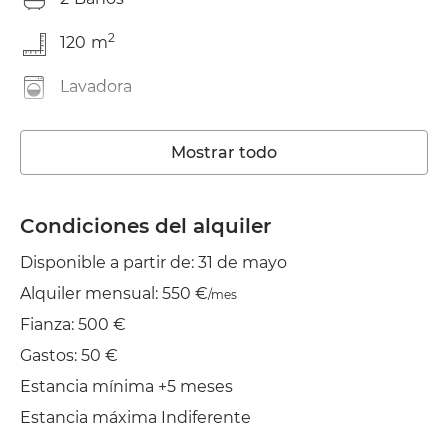
2
120
m
Lavadora
Ascensor
Mostrar todo
Wifi
TV
Condiciones del alquiler
Disponible a partir de: 31 de mayo
Jardín/Terraza
Alquiler mensual: 550 €
/mes
Balcón
Fianza: 500 €
Tendedero
Gastos: 50 €
Estancia mínima +5 meses
Aire acond.
Estancia máxima Indiferente