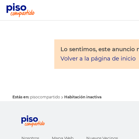
Lo sentimos, este anuncio n
Volver a la página de inicio
Estás en:
pisocompartido
Habitación inactiva
Nosotros
Mapa Web
Nuevos Vecinos