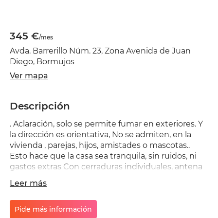
345 €
/mes
Avda. Barrerillo Núm. 23, Zona Avenida de Juan
Diego, Bormujos
Ver mapa
Descripción
. Aclaración, solo se permite fumar en exteriores. Y
la dirección es orientativa, No se admiten, en la
vivienda , parejas, hijos, amistades o mascotas..
Esto hace que la casa sea tranquila, sin ruidos, ni
gastos extras Con cerraduras individuales, antena
de TV en sus dormitorios. Totalmente amueblada y
Leer más
equipada para hacer una estancia digna y segura.,
Ubicada la vivienda en Coca de la Piñera, pegada a
Tomares y Castilleja de la Cuesta. Entrada y salida
Pide más información