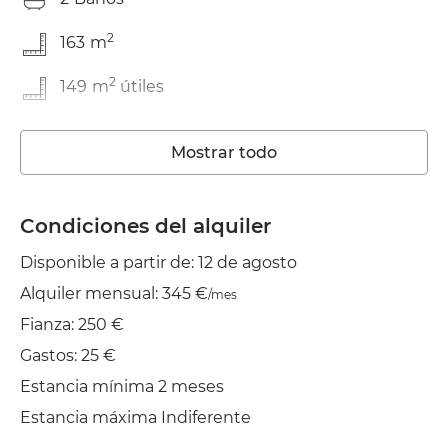
2
163
m
2
149
m
útiles
En buen estado
Mostrar todo
Trastero
Lavadora
Condiciones del alquiler
Disponible a partir de: 12 de agosto
Wifi
Alquiler mensual: 345 €
/mes
TV
Fianza: 250 €
Jardín/Terraza
Gastos: 25 €
Estancia mínima 2 meses
Tendedero
Estancia máxima Indiferente
Plancha