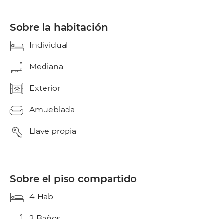
por A/49. Solo varones . El wifi corre a cargo del
propietario.. Se aportan las facturas de Luz y agua,
para que hagáis un reparto equitativo. Se hace
Sobre la habitación
contrato y podéis pagar por transferencia, ya que
están declaradas. Dada la situación de falta de
Individual
confianza, por las estafas en este sector de
alquileres, es un dato importante . En Bormujos
Mediana
está todo completo. Se pasaran fotos actuales de
la vivienda al completo, no solo de la habitación.
Exterior
por wasap. Saludos.
Amueblada
Llave propia
Sobre el piso compartido
4
Hab
2
Baños