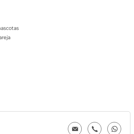
mascotas
areja