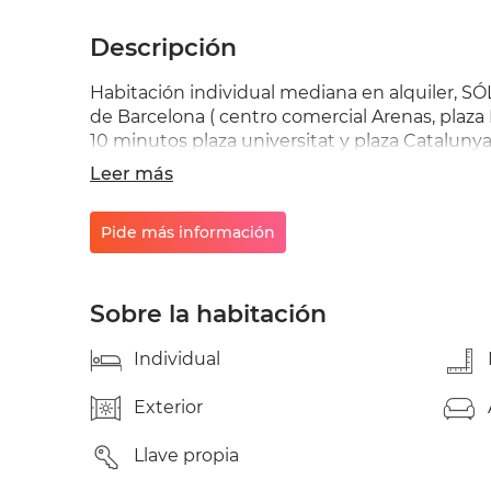
Descripción
Habitación individual mediana en alquiler, S
de Barcelona ( centro comercial Arenas, plaza
10 minutos plaza universitat y plaza Catalunya
independiente tranquilo y acogedor. Las visitas 
Leer más
comunicación será via WhatsApp. Persona inte
básicas de convivencia (LIMPIEZA, ORDEN Y
Pide más información
esas características mejor no contactar. Gracia
Sobre la habitación
Individual
Exterior
Llave propia