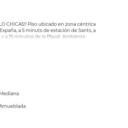
ÓLO CHICAS!! Piso ubicado en zona céntrica
 España, a 5 minuts de estación de Sants, a
 y a 15 minutos de la Playa). Ambiente
se realizaran a partir del 20/04, la
resada se pide, respetar las normas
 RESPETO POR EL DESCANSO). Si no tienes
s.
Mediana
Amueblada