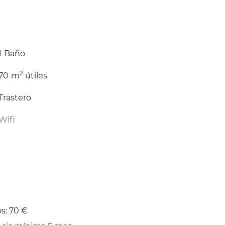
1
Baño
2
70
m
útiles
Trastero
Wifi
Tendedero
s: 70 €