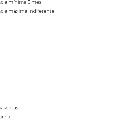
ncia mínima 5 mes
cia máxima Indiferente
mascotas
areja