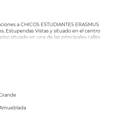
itaciones a CHICOS ESTUDIANTES ERASMUS
s. Estupendas Vistas y situado en el centro
so situado en una de las principales calles
abitaciones, salón con terraza cubierta
ño con ventana y cocina equipada.
as. Excelente comunicación con la
mes más gastos (agua, luz y calefacción).
Grande
Amueblada