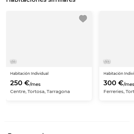
1
/
11
1
/
13
Habitación
Individual
Habitación
Indiv
250 €
300 €
/mes
/me
Centre, Tortosa, Tarragona
Ferreries, To