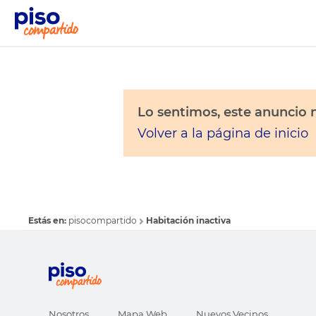
Lo sentimos, este anuncio n
Volver a la página de inicio
Estás en:
pisocompartido
Habitación inactiva
Nosotros
Mapa Web
Nuevos Vecinos