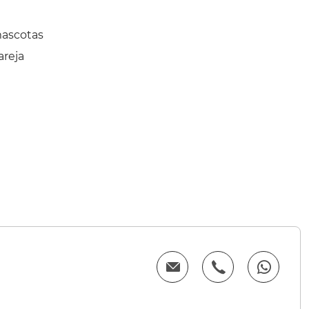
mascotas
areja