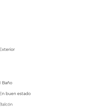
Exterior
1
Baño
En buen estado
Balcón