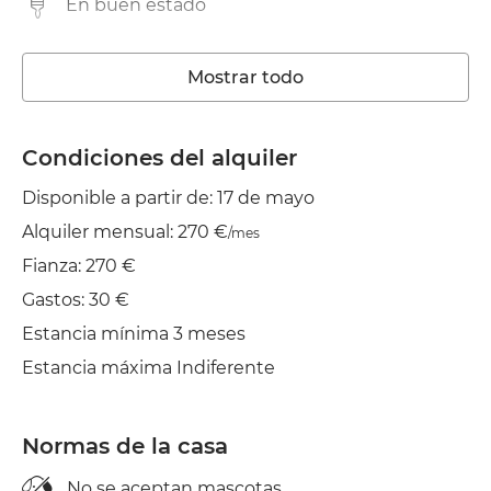
En buen estado
Trastero
Mostrar todo
Lavadora
Calefacción
Condiciones del alquiler
Disponible a partir de: 17 de mayo
Wifi
Alquiler mensual: 270 €
/mes
Jardín/Terraza
Fianza: 270 €
Balcón
Gastos: 30 €
Estancia mínima 3 meses
Tendedero
Estancia máxima Indiferente
Normas de la casa
No se aceptan mascotas