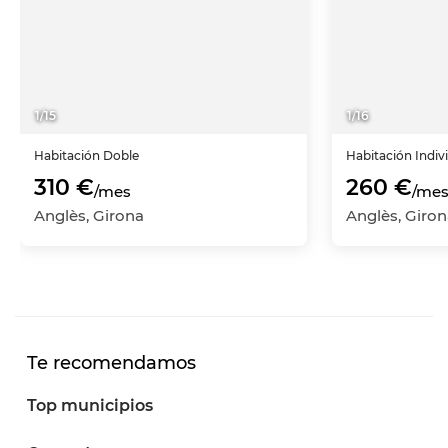
1
/
15
1
/
16
Habitación
Doble
Habitación
Indiv
310 €
260 €
/mes
/me
Anglès, Girona
Anglès, Giro
Te recomendamos
Top municipios