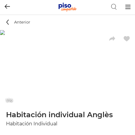
Togg
navig
Anterior
1/16
Habitación individual Anglès
Habitación Individual