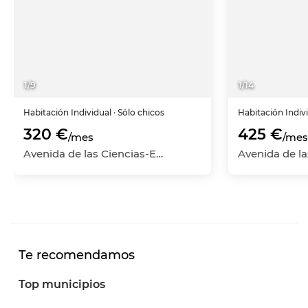
1
/
9
1
/
14
Habitación
Individual
· Sólo chicos
Habitación
Indiv
320 €
425 €
/mes
/mes
Avenida de las Ciencias-Emilio Lemos, Este-Alcosa-Torreblanca, Sevilla Capital, Sevilla
Te recomendamos
Top municipios