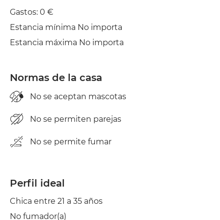
Jardín/Terraza
Gastos: 0 €
Estancia mínima No importa
Tendedero
Estancia máxima No importa
Plancha
Secadora
Normas de la casa
No se aceptan mascotas
No se permiten parejas
No se permite fumar
Perfil ideal
Chica entre 21 a 35 años
No fumador(a)