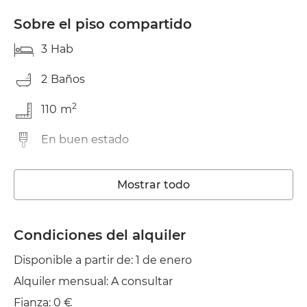
Sobre el piso compartido
3
Hab
2
Baños
2
110
m
En buen estado
Lavadora
Mostrar todo
Ascensor
Piscina Comunitaria
Condiciones del alquiler
Disponible a partir de: 1 de enero
Wifi
Alquiler mensual: A consultar
TV
Fianza: 0 €