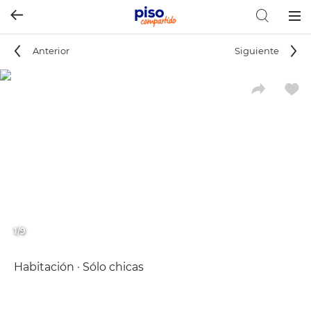
Togg
navig
Anterior
Siguiente
1/9
Habitación · Sólo chicas