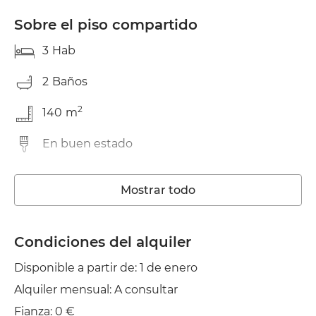
Sobre el piso compartido
3
Hab
2
Baños
2
140
m
En buen estado
Lavadora
Mostrar todo
Ascensor
Wifi
Condiciones del alquiler
Disponible a partir de: 1 de enero
TV
Alquiler mensual: A consultar
Jardín/Terraza
Fianza: 0 €