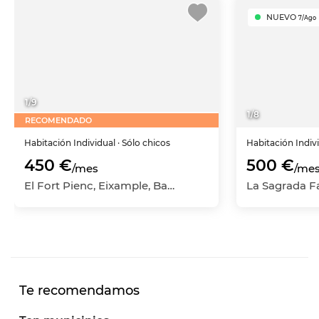
NUEVO
7/Ago
1
/
9
1
/
8
RECOMENDADO
Habitación
Individual
· Sólo chicos
Habitación
Indiv
450 €
500 €
/mes
/me
El Fort Pienc, Eixample, Barcelona Capital, Barcelona
Te recomendamos