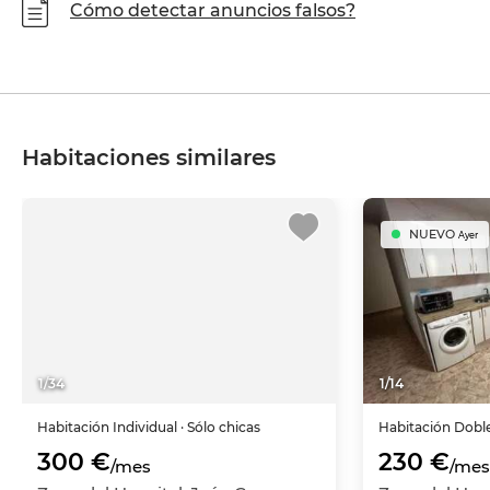
Cómo detectar anuncios falsos?
Habitaciones similares
NUEVO
Ayer
1
/
34
1
/
14
Habitación
Individual
· Sólo chicas
Habitación
Dobl
300 €
230 €
/mes
/mes