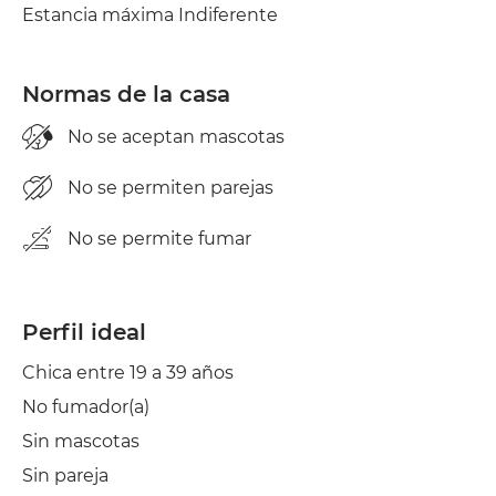
Estancia máxima Indiferente
Balcón
Tendedero
Normas de la casa
Plancha
No se aceptan mascotas
No se permiten parejas
No se permite fumar
Perfil ideal
Chica entre 19 a 39 años
No fumador(a)
Sin mascotas
Sin pareja