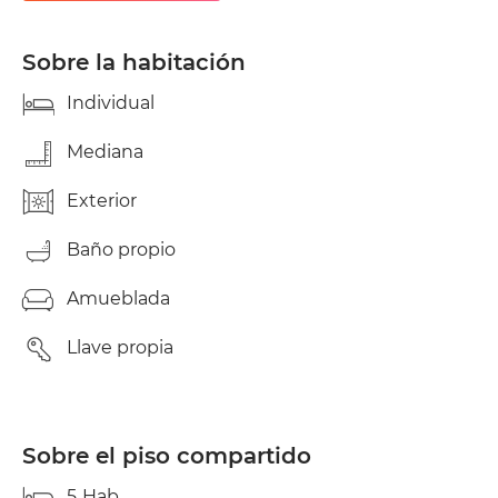
todos los días y los Supermercados situados a 20
metros con variados servicios. Se hace limpieza
zonas comunes con lìmites. Y Se considera a la
Sobre la habitación
persona según perfiles similares a las actuales
residentes, NO se permiten PAREJAS, HAY normas
Individual
de ORDEN y USOS en zonas comunes y cocina,
condiciones básicas de CONVIVENCIA A
Mediana
RESPETAR. SOLO CHICAS .
Exterior
Baño propio
Amueblada
Llave propia
Sobre el piso compartido
5
Hab