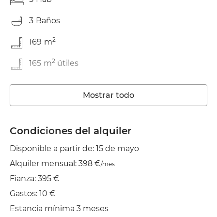
3
Baños
2
169
m
2
165
m
útiles
En buen estado
Mostrar todo
Lavadora
Ascensor
Condiciones del alquiler
Disponible a partir de: 15 de mayo
Piscina Comunitaria
Alquiler mensual: 398 €
/mes
Wifi
Fianza: 395 €
TV
Gastos: 10 €
Estancia mínima 3 meses
Jardín/Terraza