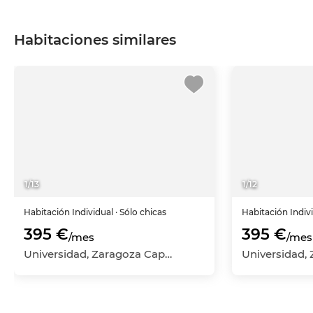
Habitaciones similares
1
/
13
1
/
12
Habitación
Individual
· Sólo chicas
Habitación
Indiv
395 €
395 €
/mes
/mes
Universidad, Zaragoza Capital, Zaragoza