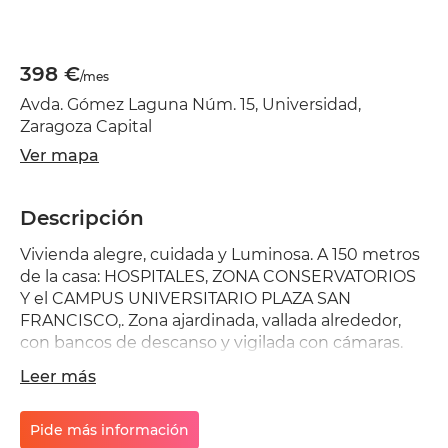
398 €
/mes
Avda. Gómez Laguna Núm. 15, Universidad,
Zaragoza Capital
Ver mapa
Descripción
Vivienda alegre, cuidada y Luminosa. A 150 metros
de la casa: HOSPITALES, ZONA CONSERVATORIOS
Y el CAMPUS UNIVERSITARIO PLAZA SAN
FRANCISCO,. Zona ajardinada, vallada alrededor,
con bancos de descanso y vigilada con cámaras.
Tiene piscina, terraza con sillas y zona estudio. Dos
Leer más
frigoríficos, lavadora nueva, lavavajillas, microondas,
tendedores de ropa, televisión. Plancha. Junto
Universidad y Hospitales. Se recoge la basura
Pide más información