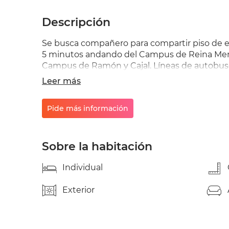
Descripción
Se busca compañero para compartir piso de es
5 minutos andando del Campus de Reina Mer
Campus de Ramón y Cajal. Líneas de autobuses: 
minutos. Parada de Sevici (bicicletas) en la pu
Leer más
grandes, exteriores y muy luminosas, armarios
electrodomésticos. Internet wifi (fibra 600 Mb
Pide más información
Euros/mes. Teléfono: 666780821
Sobre la habitación
Individual
Exterior