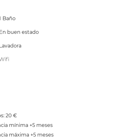
1
Baño
En buen estado
Lavadora
Wifi
Jardín/Terraza
Tendedero
s: 20 €
ncia mínima +5 meses
ncia máxima +5 meses