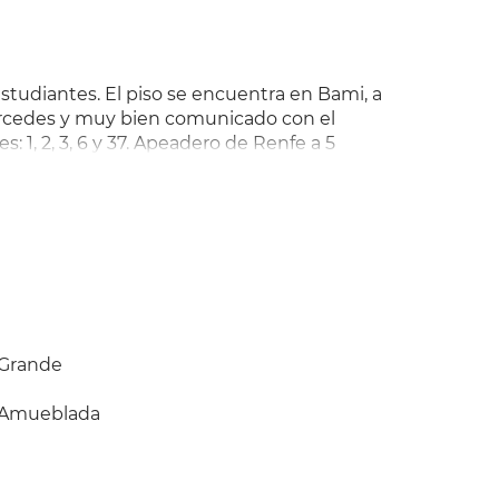
tudiantes. El piso se encuentra en Bami, a
cedes y muy bien comunicado con el
1, 2, 3, 6 y 37. Apeadero de Renfe a 5
erta. Piso en perfecto estado, habitaciones
 grandes. El piso consta de todos los
). Ambiente de estudio. Precio: 170
Grande
Amueblada