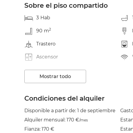
Sobre el piso compartido
3
Hab
2
90
m
Trastero
Ascensor
TV
Mostrar todo
Balcón
Plancha
Condiciones del alquiler
Disponible a partir de: 1 de septiembre
Gasto
Alquiler mensual: 170 €
Esta
/mes
Fianza: 170 €
Esta