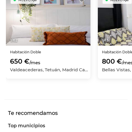
NUEVO
NUEVO
Ayer
Ayer
1
/
62
1
/
13
Habitación
Doble
Habitación
Dobl
650 €
800 €
/mes
/me
Valdeacederas, Tetuán, Madrid Capital, Madrid
Te recomendamos
Top municipios