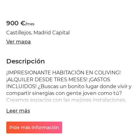
900 €
/mes
Castillejos, Madrid Capital
Ver mapa
Descripción
¡IMPRESIONANTE HABITACIÓN EN COLIVING!
¡ALQUILER DESDE TRES MESES! ¡GASTOS
INCLUIDOS! ¿Buscas un bonito lugar donde vivir y
compartir sinergias con gente joven como tú?
Creamos espacios con las mejores instalaciones,
para facilitar tu día a día y hacerlo más flexible y
Leer más
sencillo... Atentos a nuestra propuesta de servicios,
todo incluido: - Gastos incluidos (electricidad,
internet, agua, gas) - Limpieza zonas comunes 1
Pide más información
vez a la semana (pasillos, baños, cocina y salón) -