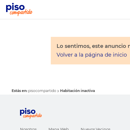
Lo sentimos, este anuncio n
Volver a la página de inicio
Estás en:
pisocompartido
Habitación inactiva
Nosotros
Mapa Web
Nuevos Vecinos