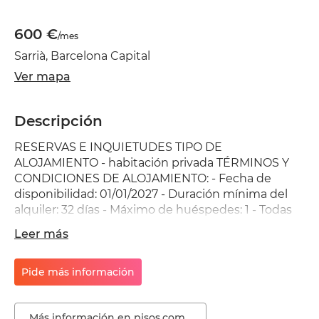
600 €
/mes
Sarrià, Barcelona Capital
Ver mapa
Descripción
RESERVAS E INQUIETUDES TIPO DE
ALOJAMIENTO - habitación privada TÉRMINOS Y
CONDICIONES DE ALOJAMIENTO: - Fecha de
disponibilidad: 01/01/2027 - Duración mínima del
alquiler: 32 días - Máximo de huéspedes: 1 - Todas
las facturas incluidas: Sí, para obtener más
Leer más
información visite el sitio web - Adicional: -
Mascotas No Permitido - Fumar No Permitido -
Mujer Solo Permitido DETALLES DE LA
Pide más información
PROPIEDAD Habitación individual en un piso de 4
habitaciones - Descripción de la propiedad en
Más información en pisos.com