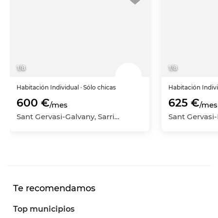
1
/
8
1
/
8
Habitación
Individual
· Sólo chicas
Habitación
Indiv
600 €
625 €
/mes
/mes
Sant Gervasi-Galvany, Sarrià-Sant Gervasi, Barcelona Capital, Barcelona
Te recomendamos
Top municipios