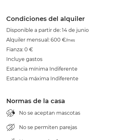
alquiler. Nuestro compromiso va más allá de las
listas; verificamos cada propiedad para
Condiciones del alquiler
asegurarnos de que cumpla con nuestros estrictos
criterios de comodidad y conveniencia. Elija
Disponible a partir de: 14 de junio
Uniplaces para un viaje de alquiler suave, confiable
y con una buena relación calidad-precio.
Alquiler mensual: 600 €
/mes
Fianza: 0 €
Incluye gastos
Estancia mínima Indiferente
Estancia máxima Indiferente
Normas de la casa
No se aceptan mascotas
No se permiten parejas