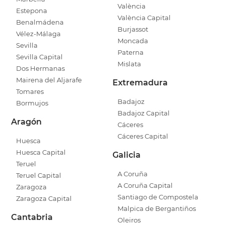
València
Estepona
València Capital
Benalmádena
Burjassot
Vélez-Málaga
Moncada
Sevilla
Paterna
Sevilla Capital
Mislata
Dos Hermanas
Mairena del Aljarafe
Extremadura
Tomares
Badajoz
Bormujos
Badajoz Capital
Aragón
Cáceres
Cáceres Capital
Huesca
Huesca Capital
Galicia
Teruel
A Coruña
Teruel Capital
A Coruña Capital
Zaragoza
Santiago de Compostela
Zaragoza Capital
Malpica de Bergantiños
Cantabria
Oleiros