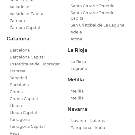
Santa Cruz de Tenerife
Valladolid
Santa Cruz de Tenerife
Valladolid Capital
Capital
Zamora
San Cristóbal de La Laguna
Zamora Capital
Adeje
Cataluña
Arona
La Rioja
Barcelona
Barcelona Capital
La Rioja
L'Hospitalet de Llobregat
Logroño
Terrassa
Sabadell
Melilla
Badalona
Melilla
Girona
Melilla
Girona Capital
Lleida
Navarra
Lleida Capital
Tarragona
Navarra - Nafarroa
Tarragona Capital
Pamplona - Iruña
Reus