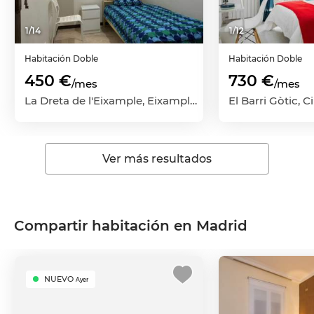
1
/
14
1
/
12
Habitación
Doble
Habitación
Doble
450 €
730 €
/mes
/mes
La Dreta de l'Eixample, Eixample, Barcelona Capital, Barcelona
Ver más resultados
Compartir habitación en Madrid
NUEVO
Ayer