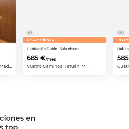
1
/
31
1
/
18
RECOMENDADO
RECO
Habitación
Doble
· Sólo chicos
Habit
685 €
585
/mes
Hispanoamérica, Chamartín, Madrid Capital, Madrid
Cuatro Caminos, Tetuán, Madrid Capital, Madrid
ciones en
s top