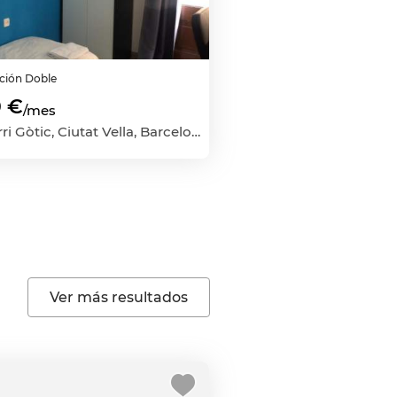
ación
Doble
 €
/mes
El Barri Gòtic, Ciutat Vella, Barcelona Capital, Barcelona
Ver más resultados