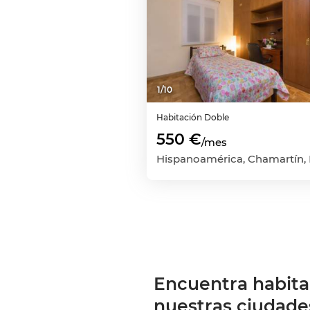
1
/
10
Habitación
Doble
550 €
/mes
Encuentra habita
nuestras ciudade