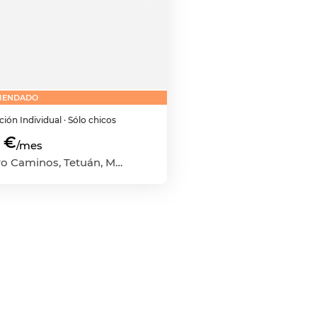
MENDADO
ación
Individual
· Sólo chicos
 €
/mes
Cuatro Caminos, Tetuán, Madrid Capital, Madrid