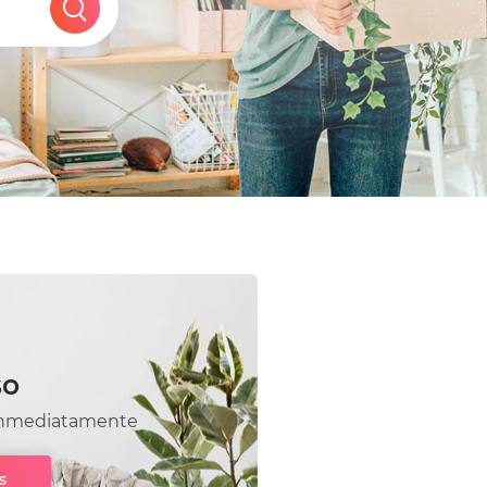
so
a inmediatamente
s