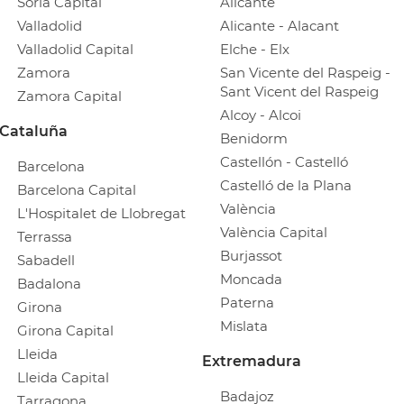
Soria Capital
Alicante
Valladolid
Alicante - Alacant
Valladolid Capital
Elche - Elx
Zamora
San Vicente del Raspeig -
Sant Vicent del Raspeig
Zamora Capital
Alcoy - Alcoi
Cataluña
Benidorm
Castellón - Castelló
Barcelona
Castelló de la Plana
Barcelona Capital
València
L'Hospitalet de Llobregat
València Capital
Terrassa
Burjassot
Sabadell
Moncada
Badalona
Paterna
Girona
Mislata
Girona Capital
Lleida
Extremadura
Lleida Capital
Badajoz
Tarragona