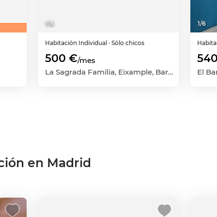
1
/
8
1
/
6
Habitación
Individual
· Sólo chicos
Habit
500 €
540
/mes
La Sagrada Família, Eixample, Barcelona Capital, Barcelona
ción en Madrid