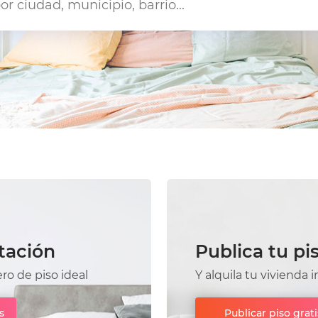
tación
Publica tu pi
o de piso ideal
Y alquila tu viviend
s
Publicar piso grati