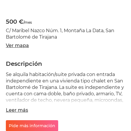
500 €
/mes
C/ Maribel Nazco Núm. 1, Montaña La Data, San
Bartolomé de Tirajana
Ver mapa
Descripción
Se alquila habitación/suite privada con entrada
independiente en una vivienda tipo chalet en San
Bartolomé de Tirajana. La suite es independiente y
cuenta con cama doble, baño privado, armario, TV,
ventilador de techo, nevera pequeña, microondas,
cafetera, hervidor de agua y utensilios básicos para
Leer más
desayunos o comidas sencillas. El acceso es desde
el exterior y se puede disfrutar del jardín
compartido, con terraza y barbacoa. La limpieza y el
Pide más información