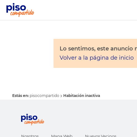
Lo sentimos, este anuncio n
Volver a la página de inicio
Estás en:
pisocompartido
Habitación inactiva
Nosotros
Mapa Web
Nuevos Vecinos