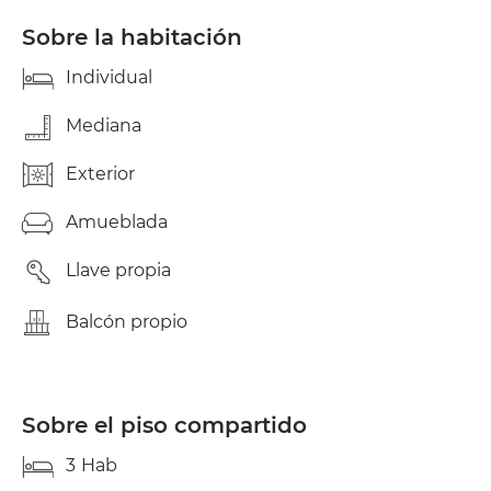
Universidades y justo a unos tres minutos tiene
parada del bus (98; y 6-11-16-26-28-95- 94-C2). Tiene
Sobre la habitación
baño (reforma reciente), cocina y comedor salón,
salita muy luminosa Armario en el pasillo. Hay
Individual
terraza y tendedero. Todas estas zonas comunes
están a disposición de las inquilinas.
Mediana
Exterior
Amueblada
Llave propia
Balcón propio
Sobre el piso compartido
3
Hab