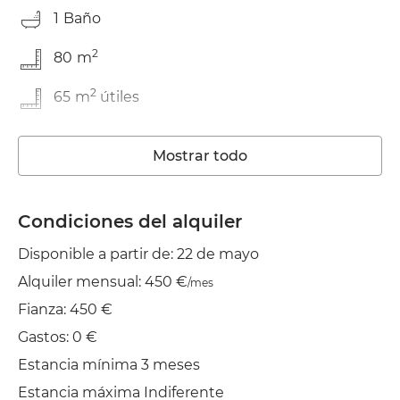
1
Baño
2
80
m
2
65
m
útiles
En buen estado
Mostrar todo
Trastero
Lavadora
Condiciones del alquiler
Disponible a partir de: 22 de mayo
Wifi
Alquiler mensual: 450 €
/mes
TV
Fianza: 450 €
Jardín/Terraza
Gastos: 0 €
Estancia mínima 3 meses
Balcón
Estancia máxima Indiferente