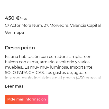
450 €
/mes
C/ Actor Mora Núm. 27, Morvedre, València Capital
Ver mapa
Descripción
Es una habitación con cerradura; amplia, con
balcon con cama, armario, escritorio y varios
muebles.. Es muy muy luminosa. Importante:
SOLO PARA CHICAS. Los gastos de, agua, e
internet están incluidos en el precio (450 euros al
mes más gasto de electricidad); (hay otra
Leer más
habitacion sin balcon 400 euros al mes mas gastos
de electricidad). Es un primero sin ascensor. El piso
está a cinco minutos andando del río, a un minuto
Pide más información
de la parada del tranvía (metro línea 4) que va a las