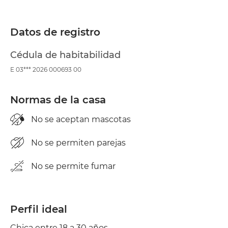
Tendedero
Plancha
Datos de registro
Cédula de habitabilidad
E 03*** 2026 000693 00
Normas de la casa
No se aceptan mascotas
No se permiten parejas
No se permite fumar
Perfil ideal
Chica entre 18 a 30 años