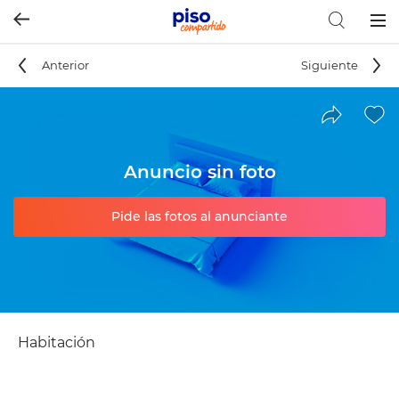
Togg
navig
Anterior
Siguiente
Anuncio sin foto
Pide las fotos al anunciante
Habitación