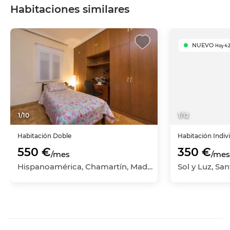
Habitaciones similares
NUEVO
Hoy 4:
1
/
10
1
/
12
Habitación
Doble
Habitación
Indiv
550 €
350 €
/mes
/mes
Hispanoamérica, Chamartín, Madrid Capital, Madrid