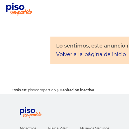
Lo sentimos, este anuncio n
Volver a la página de inicio
Estás en:
pisocompartido
Habitación inactiva
Nosotros
Mapa Web
Nuevos Vecinos