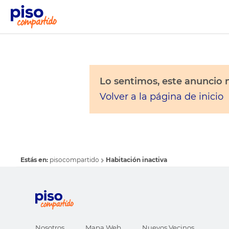
Lo sentimos, este anuncio n
Volver a la página de inicio
Estás en:
pisocompartido
Habitación inactiva
Nosotros
Mapa Web
Nuevos Vecinos