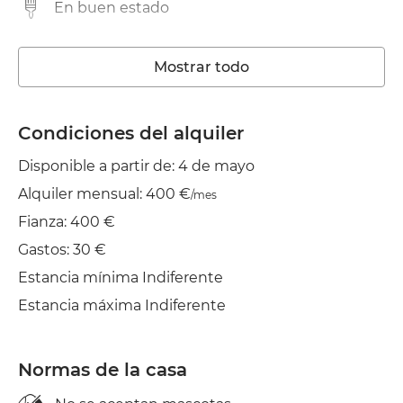
En buen estado
Trastero
Mostrar todo
Lavadora
Ascensor
Condiciones del alquiler
Disponible a partir de: 4 de mayo
Piscina Comunitaria
Alquiler mensual: 400 €
/mes
Wifi
Fianza: 400 €
TV
Gastos: 30 €
Estancia mínima Indiferente
Tendedero
Estancia máxima Indiferente
Normas de la casa