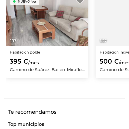
NUEVO
Ayer
1
/
17
1
/
27
Habitación
Doble
Habitación
Indiv
395 €
500 €
/mes
/me
Camino de Suárez, Bailén-Miraflores, Málaga Capital, Málaga
Te recomendamos
Top municipios