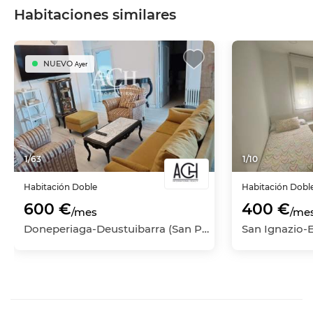
Habitaciones similares
NUEVO
Ayer
1
/
63
1
/
10
Habitación
Doble
Habitación
Dobl
600 €
400 €
/mes
/me
Doneperiaga-Deustuibarra (San Pedro-La Ribera), Deustu, Bilbao, Vizcaya - Bizkaia