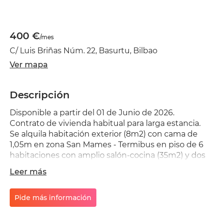
400 €
/mes
C/ Luis Briñas Núm. 22, Basurtu, Bilbao
Ver mapa
Descripción
Disponible a partir del 01 de Junio de 2026.
Contrato de vivienda habitual para larga estancia.
Se alquila habitación exterior (8m2) con cama de
1,05m en zona San Mames - Termibus en piso de 6
habitaciones con amplio salón-cocina (35m2) y dos
baños orientado a profesionales jóvenes y o
Leer más
estudiantes de Máster / posgrado. Se busca un
perfil de gente formal, seria y tranquila, con
ambiente de estudio y/o trabajo y de fácil/buena
Pide más información
convivencia. Alquiler de larga estancia (se alquila