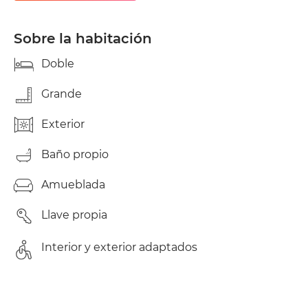
cercanos al centro de Alicante, te ofrecemos la
oportunidad de alquilar una HABITACIÓN DOBLE
O INDIVIDUAL(para , con todos los SUMINISTROS
Sobre la habitación
INCLUIDOS (AGUA, LUZ, INTERNET). En caso que el
coste de los servicios (Agua+Electricidad) supere
Doble
los 150€ mensuales dividimos las cantidades entre
las habitaciones ocupadas. Tendrás todo tipo de
Grande
comercios de barrio a escasos metros, así como
diversas marcas de alimentación conocidas por
Exterior
todos. Varias zonas verdes y centros culturales en
los alrededores donde poder disfrutar del tiempo
Baño propio
con amigos y familia. Todo el transporte público
(autobuses, taxi y tranvía) a pocos metros.
Amueblada
Llave propia
Interior y exterior adaptados