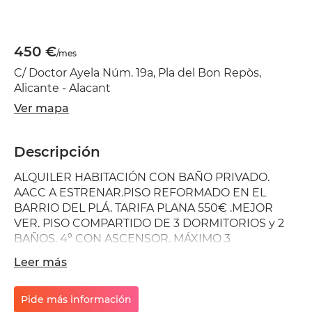
450 €
/mes
C/ Doctor Ayela Núm. 19a, Pla del Bon Repòs,
Alicante - Alacant
Ver mapa
Descripción
ALQUILER HABITACIÓN CON BAÑO PRIVADO.
AACC A ESTRENAR.PISO REFORMADO EN EL
BARRIO DEL PLÁ. TARIFA PLANA 550€ .MEJOR
VER. PISO COMPARTIDO DE 3 DORMITORIOS y 2
BAÑOS. 4º CON ASCENSOR. MÁXIMO 3
PERSONAS. Los espacios de almacenamiento se
Leer más
encuentran identificados para conseguir una
mejor convivencia. Larga permanencia, mínimo 6
meses. En uno de los barrios más auténticos y
Pide más información