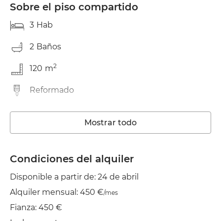
Sobre el piso compartido
3
Hab
2
Baños
2
120
m
Reformado
Trastero
Mostrar todo
Lavadora
Ascensor
Condiciones del alquiler
Disponible a partir de: 24 de abril
Wifi
Alquiler mensual: 450 €
/mes
TV
Fianza: 450 €
Tendedero