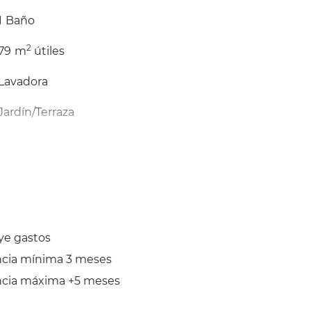
1
Baño
2
79
m
útiles
Lavadora
Jardín/Terraza
Tendedero
ye gastos
ncia mínima 3 meses
ncia máxima +5 meses