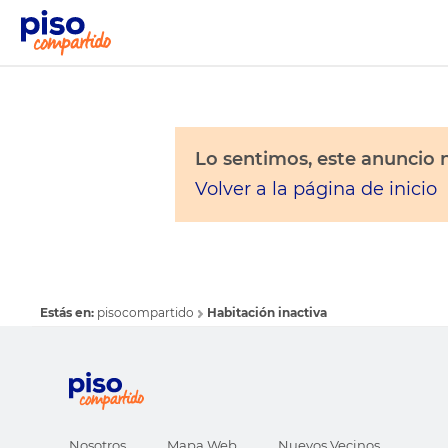
Lo sentimos, este anuncio n
Volver a la página de inicio
Estás en:
pisocompartido
Habitación inactiva
Nosotros
Mapa Web
Nuevos Vecinos