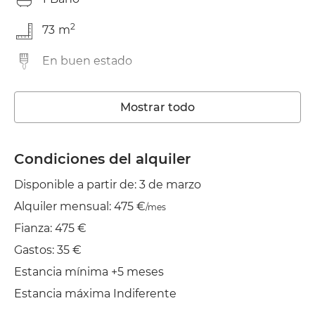
2
73
m
En buen estado
Lavadora
Mostrar todo
TV
Tendedero
Condiciones del alquiler
Disponible a partir de: 3 de marzo
Plancha
Alquiler mensual: 475 €
/mes
Secadora
Fianza: 475 €
Gastos: 35 €
Estancia mínima +5 meses
Estancia máxima Indiferente