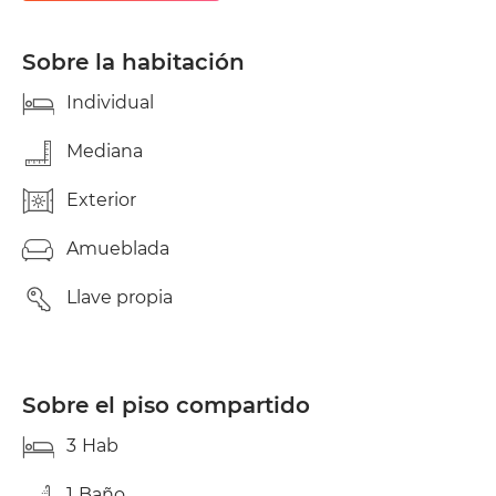
distribución de la misma. Cocina con
lavadora/secadora, vitro, horno, frigorífico y caldera
de gas para agua caliente y calefacción. Incluye
Sobre la habitación
limpieza de zonas comunes cada 15 días. Se pedirá
toda la documentación necesaria en caso de ser
Individual
trabajador en activo o bien avalista en caso de ser
estudiante. Contrato de trabajo, 3 últimas
Mediana
nóminas, vida laboral actualizada y DNI/NIE y/o
avalista. Un mes de fianza y estancia mínima de 6
Exterior
meses. Contrato de trabajo, 3 últimas nóminas,
vida laboral actualizada y DNI/NIE y/o avalista. Zona
Amueblada
con mucha vida al estar rodeada de t
Llave propia
Sobre el piso compartido
3
Hab
1
Baño