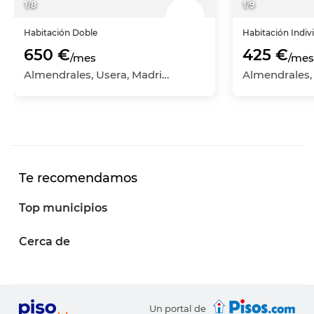
1
/
8
1
/
9
Habitación
Doble
Habitación
Indiv
650 €
425 €
/mes
/mes
Almendrales, Usera, Madrid Capital, Madrid
Te recomendamos
Top municipios
Cerca de
Un portal de