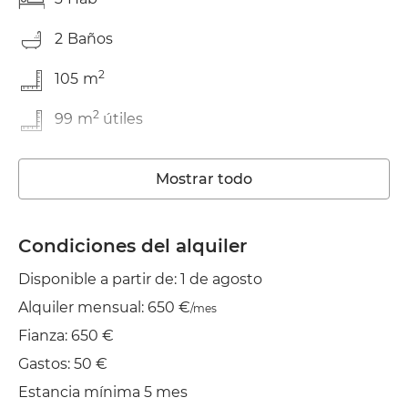
2
Baños
2
105
m
2
99
m
útiles
Reformado
Mostrar todo
Lavadora
Wifi
Condiciones del alquiler
Disponible a partir de: 1 de agosto
TV
Alquiler mensual: 650 €
/mes
Jardín/Terraza
Fianza: 650 €
Balcón
Gastos: 50 €
Estancia mínima 5 mes
Tendedero