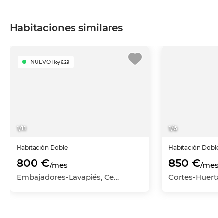
Habitaciones similares
NUEVO
Hoy 6:29
1
/
11
1
/
6
Habitación
Doble
Habitación
Dobl
800 €
850 €
/mes
/me
Embajadores-Lavapiés, Centro, Madrid Capital, Madrid