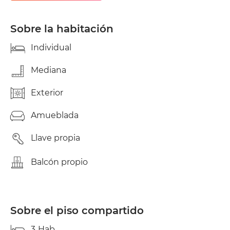
que y una orientación sur este por lo que es muy
luminosas. La casa tiene dos baños completos.
Tengo interés por alquileres de media estancia con
Sobre la habitación
un máximo de 10/11 meses. Gastos mensuales
compartidos ( entre 40 y 60 eur pax dependiendo
Individual
del uso de la energía.
Mediana
Exterior
Amueblada
Llave propia
Balcón propio
Sobre el piso compartido
3
Hab