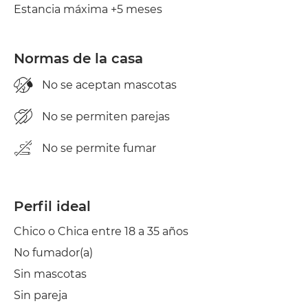
Estancia máxima +5 meses
Plancha
Aire acond.
Normas de la casa
No se aceptan mascotas
No se permiten parejas
No se permite fumar
Perfil ideal
Chico o Chica entre 18 a 35 años
No fumador(a)
Sin mascotas
Sin pareja