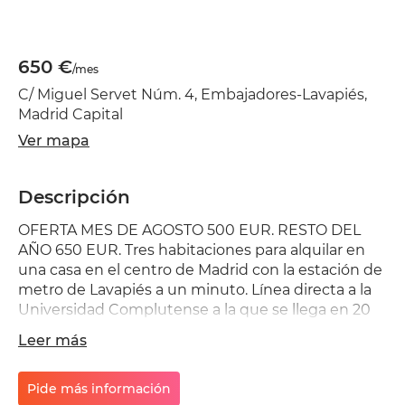
650 €
/mes
C/ Miguel Servet Núm. 4, Embajadores-Lavapiés,
Madrid Capital
Ver mapa
Descripción
OFERTA MES DE AGOSTO 500 EUR. RESTO DEL
AÑO 650 EUR. Tres habitaciones para alquilar en
una casa en el centro de Madrid con la estación de
metro de Lavapiés a un minuto. Línea directa a la
Universidad Complutense a la que se llega en 20
min. Cocina equipada con frigo, horno, micro, vitro-
Leer más
cerámica, lavavajillas y menage y salón comedor.
Calefacción x gas. Climat. Frío / calor. Internet wifi
incluido. Las habitaciones tienen balcón a la calle
Pide más información