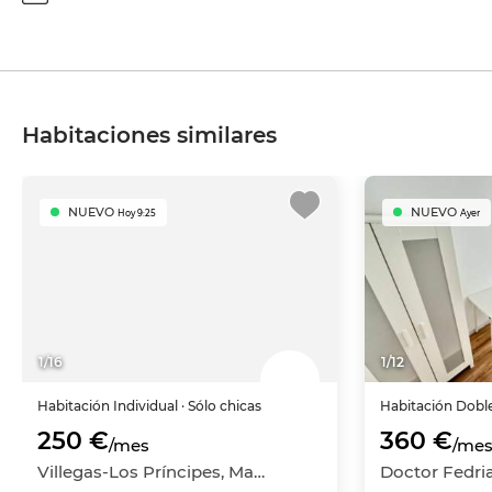
Habitaciones similares
NUEVO
NUEVO
Hoy 9:25
Ayer
1
/
16
1
/
12
Habitación
Individual
· Sólo chicas
Habitación
Dobl
250 €
360 €
/mes
/me
Villegas-Los Príncipes, Macarena, Sevilla Capital, Sevilla