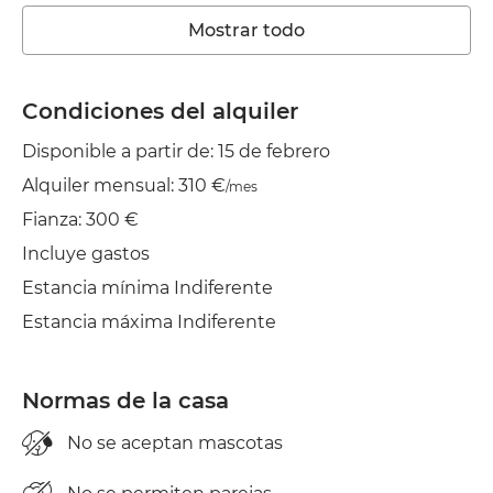
Ascensor
Mostrar todo
Wifi
TV
Condiciones del alquiler
Disponible a partir de: 15 de febrero
Jardín/Terraza
Alquiler mensual: 310 €
/mes
Tendedero
Fianza: 300 €
Aire acond.
Incluye gastos
Estancia mínima Indiferente
Estancia máxima Indiferente
Normas de la casa
No se aceptan mascotas