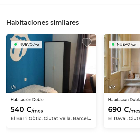
Habitaciones similares
NUEVO
NUEVO
Ayer
Ayer
1
/
6
1
/
12
Habitación
Doble
Habitación
Dobl
540 €
690 €
/mes
/me
El Barri Gòtic, Ciutat Vella, Barcelona Capital, Barcelona