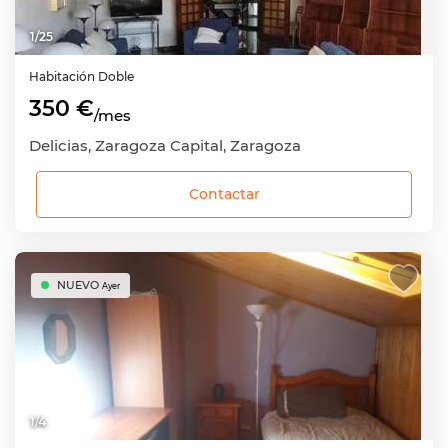
1
/
25
Habitación
Doble
350 €
/mes
Delicias, Zaragoza Capital, Zaragoza
Contactar
NUEVO
Ayer
1
/
4