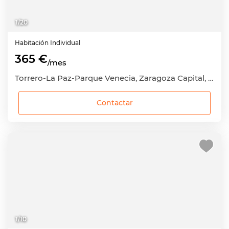
1
/
20
Habitación
Individual
365 €
/mes
Torrero-La Paz-Parque Venecia, Zaragoza Capital, Zaragoza
Contactar
1
/
10