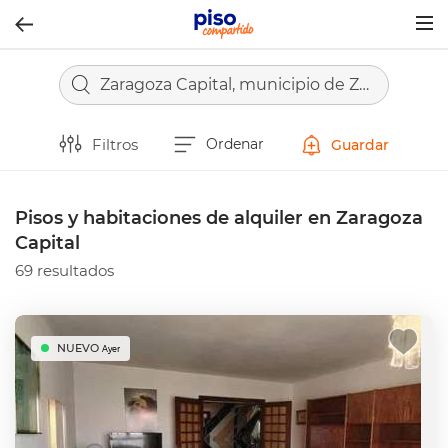
Togg
navig
Zaragoza Capital, municipio de Zaragoza
Filtros
Ordenar
Guardar
Pisos y habitaciones de alquiler en Zaragoza
Capital
69 resultados
NUEVO
Ayer