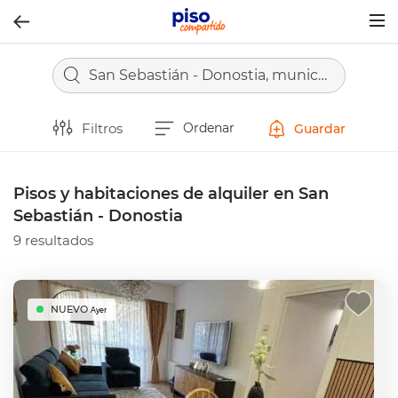
Togg
navig
San Sebastián - Donostia, municipio de Guipúzcoa - Gipuzkoa
Filtros
Ordenar
Guardar
Pisos y habitaciones de alquiler en San
Sebastián - Donostia
9 resultados
NUEVO
Ayer