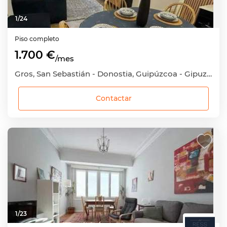
1
/
24
Piso completo
1.700 €
/mes
Gros, San Sebastián - Donostia, Guipúzcoa - Gipuzkoa
Contactar
1
/
23