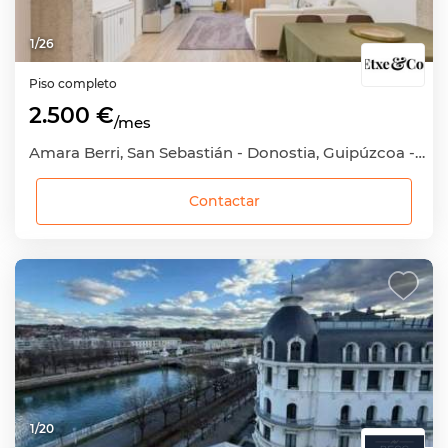
1
/
26
Piso completo
2.500 €
/mes
Amara Berri, San Sebastián - Donostia, Guipúzcoa - Gipuzkoa
Contactar
1
/
20