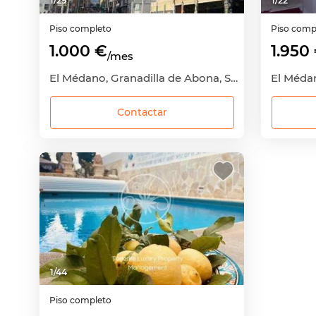
1
/
29
1
/
22
Piso completo
Piso comp
1.000 €
1.950
/mes
El Médano, Granadilla de Abona, Santa Cruz de Tenerife
Contactar
1
/
44
Piso completo