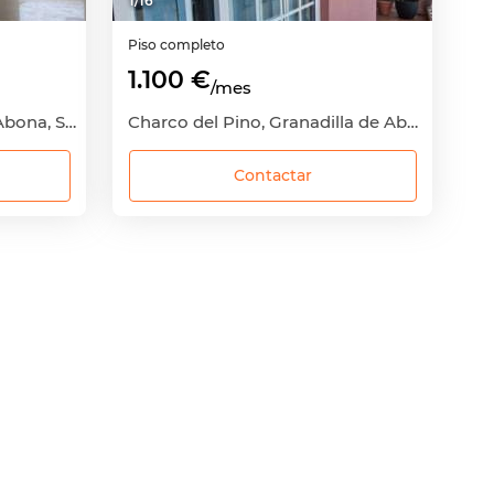
1
/
16
Piso completo
1.100 €
/mes
El Médano, Granadilla de Abona, Santa Cruz de Tenerife
Charco del Pino, Granadilla de Abona, Santa Cruz de Tenerife
Contactar