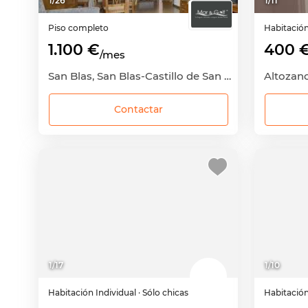
1
/
26
1
/
11
Piso completo
Habitació
1.100 €
400 
/mes
San Blas, San Blas-Castillo de San Fernando, Alicante - Alacant, Alicante
Contactar
1
/
17
1
/
10
Habitación
Individual
· Sólo chicas
Habitació