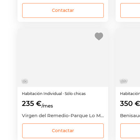
Contactar
1
/
5
1
/
17
Habitación
Individual
· Sólo chicas
Habitació
235 €
350 
/mes
Virgen del Remedio-Parque Lo Morant, Zona Norte, Alicante - Alacant, Alicante
Contactar