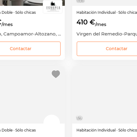
1
/
26
n
Doble
· Sólo chicas
Habitación
Individual
· Sólo chic
€
410 €
/mes
/mes
Altozano, Campoamor-Altozano, Alicante - Alacant, Alicante
Contactar
Contactar
1
/
9
n
Doble
· Sólo chicas
Habitación
Individual
· Sólo chic