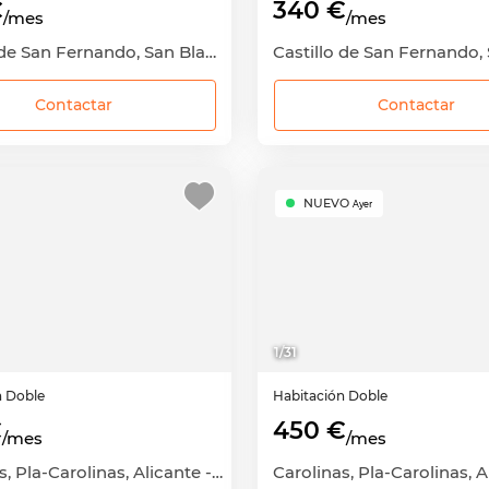
€
340 €
/mes
/mes
Castillo de San Fernando, San Blas-Castillo de San Fernando, Alicante - Alacant, Alicante
Contactar
Contactar
NUEVO
Ayer
1
/
31
n
Doble
Habitación
Doble
€
450 €
/mes
/mes
Carolinas, Pla-Carolinas, Alicante - Alacant, Alicante