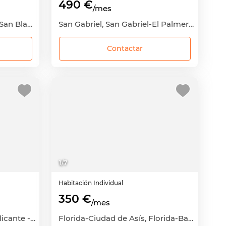
490 €
/mes
Castillo de San Fernando, San Blas-Castillo de San Fernando, Alicante - Alacant, Alicante
San Gabriel, San Gabriel-El Palmeral-Urbanova, Alicante - Alacant, Alicante
Contactar
1
/
7
Habitación
Individual
350 €
/mes
Carolinas, Pla-Carolinas, Alicante - Alacant, Alicante
Florida-Ciudad de Asís, Florida-Babel-Benalúa, Alicante - Alacant, Alicante