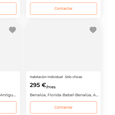
Contactar
Habitación
Individual
· Sólo chicas
295 €
/mes
Mercado, Mercado-Casco Antiguo, Alicante - Alacant, Alicante
Benalúa, Florida-Babel-Benalúa, Alicante - Alacant, Alicante
Contactar