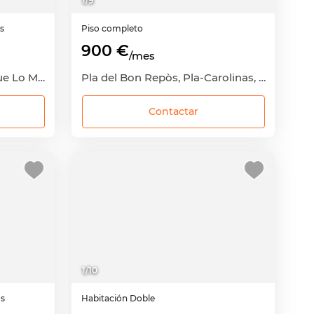
1
/
9
as
Piso completo
900 €
/mes
Virgen del Remedio-Parque Lo Morant, Zona Norte, Alicante - Alacant, Alicante
Pla del Bon Repòs, Pla-Carolinas, Alicante - Alacant, Alicante
Contactar
1
/
10
os
Habitación
Doble