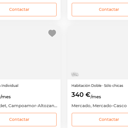
Contactar
Contactar
1
/
14
n
Individual
Habitación
Doble
· Sólo chicas
€
340 €
/mes
/mes
Benisaudet, Campoamor-Altozano, Alicante - Alacant, Alicante
Contactar
Contactar