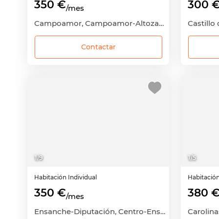
350 €
300 
/mes
Campoamor, Campoamor-Altozano, Alicante - Alacant, Alicante
Contactar
1
/
9
1
/
5
Habitación
Individual
Habitació
350 €
380 
/mes
Ensanche-Diputación, Centro-Ensanche, Alicante - Alacant, Alicante