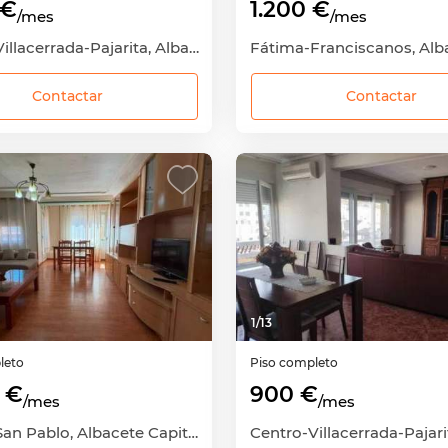
 €
1.200 €
/mes
/mes
Centro-Villacerrada-Pajarita, Albacete Capital, Albacete
Contactar
Contactar
1
/
13
leto
Piso completo
 €
900 €
/mes
/mes
El Pilar-San Pablo, Albacete Capital, Albacete