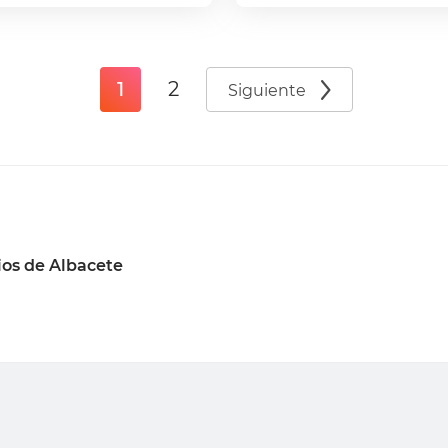
1
2
Siguiente
os de Albacete