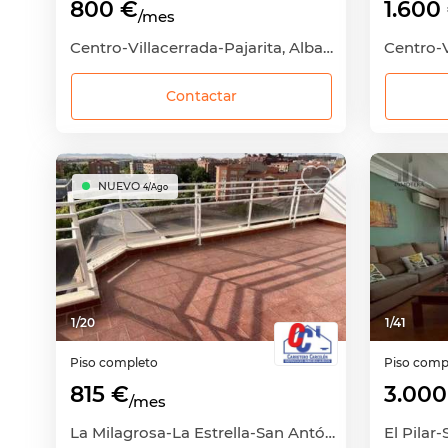
800 €
1.600
/mes
Centro-Villacerrada-Pajarita, Albacete Capital, Albacete
Contactar
NUEVO
4/Ago
1
/
20
1
/
41
Piso completo
Piso comp
815 €
3.000
/mes
La Milagrosa-La Estrella-San Antón, Albacete Capital, Albacete