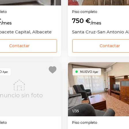
1
/
18
leto
Piso completo
€
750 €
/mes
/mes
lbacete Capital, Albacete
Contactar
Contactar
O
NUEVO
Ayer
Ayer
nuncio sin foto
1
/
35
leto
Piso completo