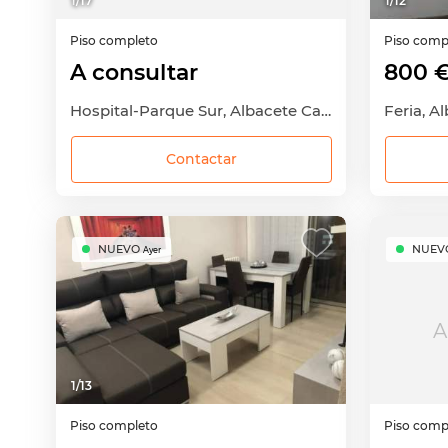
1
/
17
1
/
12
Piso completo
Piso comp
A consultar
800 
Hospital-Parque Sur, Albacete Capital, Albacete
Feria, A
Contactar
NUEVO
NUEV
Ayer
A
1
/
13
Piso completo
Piso comp