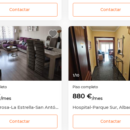
Contactar
Contactar
1
/
10
leto
Piso completo
€
880 €
/mes
/mes
La Milagrosa-La Estrella-San Antón, Albacete Capital, Albacete
Contactar
Contactar