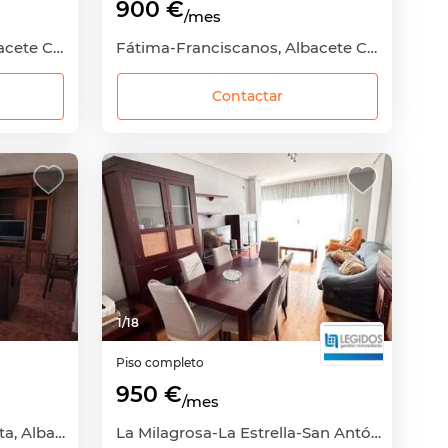
900 €
/mes
Fátima-Franciscanos, Albacete Capital, Albacete
Fátima-Franciscanos, Albacete Capital, Albacete
Contactar
1
/
18
Piso completo
950 €
/mes
Centro-Villacerrada-Pajarita, Albacete Capital, Albacete
La Milagrosa-La Estrella-San Antón, Albacete Capital, Albacete