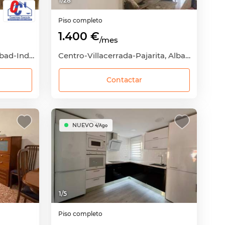
1
/
28
Piso completo
1.400 €
/mes
Santa Cruz-San Antonio Abad-Industria, Cañicas, Albacete Capital, Albacete
Centro-Villacerrada-Pajarita, Albacete Capital, Albacete
Contactar
NUEVO
4/Ago
1
/
5
Piso completo