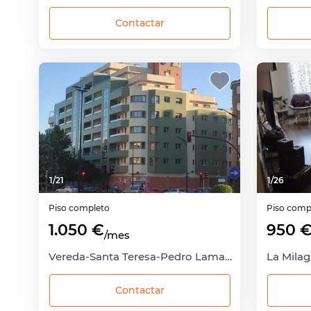
Contactar
1
/
21
1
/
26
Piso completo
Piso comp
1.050 €
950 
/mes
Vereda-Santa Teresa-Pedro Lamata-San Pedro Mortero, Albacete Capital, Albacete
Contactar