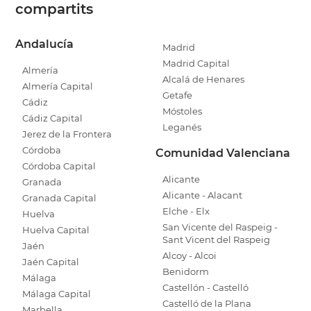
compartits
Andalucía
Madrid
Madrid Capital
Almería
Alcalá de Henares
Almería Capital
Getafe
Cádiz
Móstoles
Cádiz Capital
Leganés
Jerez de la Frontera
Córdoba
Comunidad Valenciana
Córdoba Capital
Alicante
Granada
Alicante - Alacant
Granada Capital
Elche - Elx
Huelva
San Vicente del Raspeig -
Huelva Capital
Sant Vicent del Raspeig
Jaén
Alcoy - Alcoi
Jaén Capital
Benidorm
Málaga
Castellón - Castelló
Málaga Capital
Castelló de la Plana
Marbella