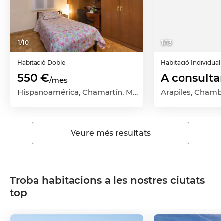
1
/
10
1
/
13
Habitació
Doble
Habitació
Individual
550 €
A consulta
/mes
Hispanoamérica, Chamartín, Madrid Capital, Madrid
Veure més resultats
Troba habitacions a les nostres ciutats
top