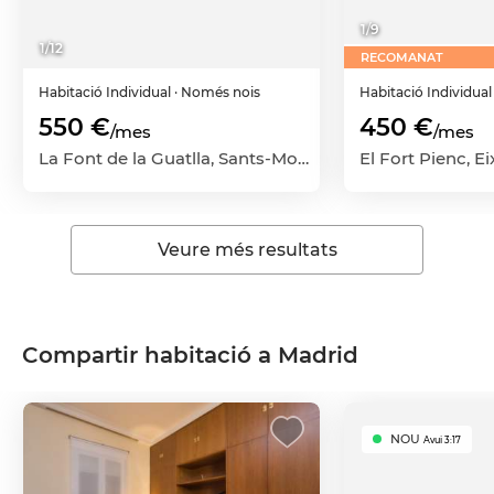
1
/
9
1
/
12
RECOMANAT
Habitació
Individual
· Només nois
Habitació
Individua
550 €
450 €
/mes
/mes
La Font de la Guatlla, Sants-Montjuïc, Barcelona Capital, Barcelona
Veure més resultats
Compartir habitació a Madrid
NOU
Avui 3:17