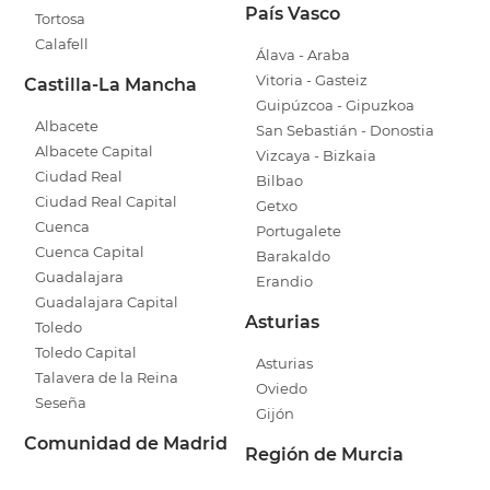
País Vasco
Tortosa
Calafell
Álava - Araba
Vitoria - Gasteiz
Castilla-La Mancha
Guipúzcoa - Gipuzkoa
Albacete
San Sebastián - Donostia
Albacete Capital
Vizcaya - Bizkaia
Ciudad Real
Bilbao
Ciudad Real Capital
Getxo
Cuenca
Portugalete
Cuenca Capital
Barakaldo
Guadalajara
Erandio
Guadalajara Capital
Asturias
Toledo
Toledo Capital
Asturias
Talavera de la Reina
Oviedo
Seseña
Gijón
Comunidad de Madrid
Región de Murcia