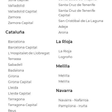
Santa Cruz de Tenerife
Valladolid
Santa Cruz de Tenerife
Valladolid Capital
Capital
Zamora
San Cristóbal de La Laguna
Zamora Capital
Adeje
Cataluña
Arona
La Rioja
Barcelona
Barcelona Capital
La Rioja
L'Hospitalet de Llobregat
Logroño
Terrassa
Sabadell
Melilla
Badalona
Melilla
Girona
Melilla
Girona Capital
Lleida
Navarra
Lleida Capital
Tarragona
Navarra - Nafarroa
Tarragona Capital
Pamplona - Iruña
Reus