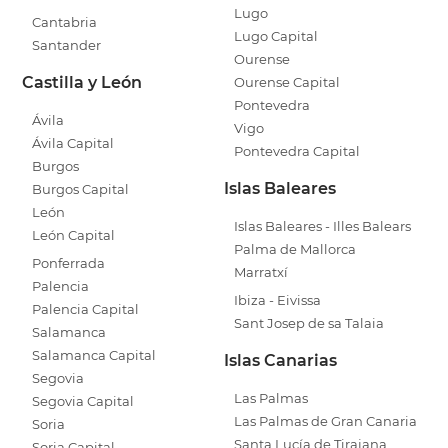
Lugo
Cantabria
Lugo Capital
Santander
Ourense
Castilla y León
Ourense Capital
Pontevedra
Ávila
Vigo
Ávila Capital
Pontevedra Capital
Burgos
Islas Baleares
Burgos Capital
León
Islas Baleares - Illes Balears
León Capital
Palma de Mallorca
Ponferrada
Marratxí
Palencia
Ibiza - Eivissa
Palencia Capital
Sant Josep de sa Talaia
Salamanca
Salamanca Capital
Islas Canarias
Segovia
Las Palmas
Segovia Capital
Las Palmas de Gran Canaria
Soria
Santa Lucía de Tirajana
Soria Capital