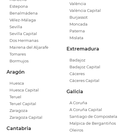
València
Estepona
València Capital
Benalmádena
Burjassot
Vélez-Málaga
Moncada
Sevilla
Paterna
Sevilla Capital
Mislata
Dos Hermanas
Mairena del Aljarafe
Extremadura
Tomares
Badajoz
Bormujos
Badajoz Capital
Aragón
Cáceres
Cáceres Capital
Huesca
Huesca Capital
Galicia
Teruel
A Coruña
Teruel Capital
A Coruña Capital
Zaragoza
Santiago de Compostela
Zaragoza Capital
Malpica de Bergantiños
Cantabria
Oleiros