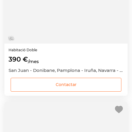
1
/
4
Habitació
Doble
390 €
/mes
San Juan - Donibane, Pamplona - Iruña, Navarra - Nafarroa
Contactar