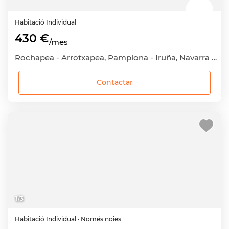
Habitació
Individual
430 €
/mes
Rochapea - Arrotxapea, Pamplona - Iruña, Navarra - Nafarroa
Contactar
1
/
3
Habitació
Individual
· Només noies