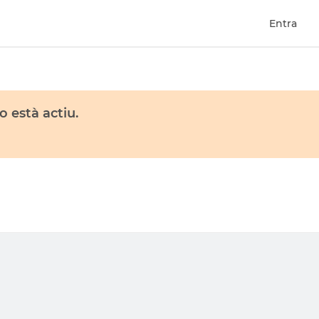
Entra
 està actiu.