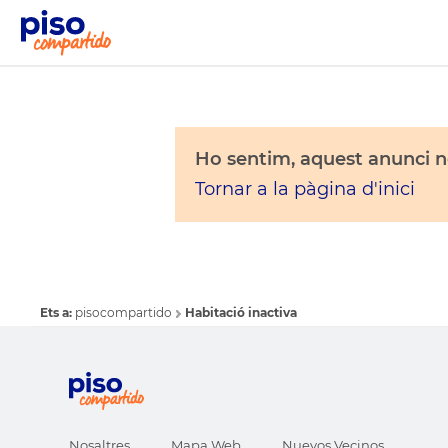
Ho sentim, aquest anunci no
Tornar a la pàgina d'inici
Ets a:
pisocompartido
Habitació inactiva
Nosaltres
Mapa Web
Nuevos Vecinos