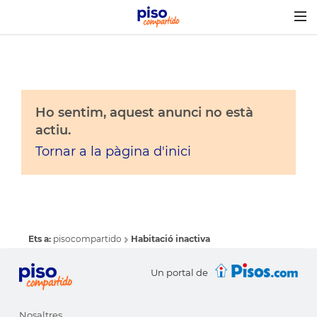
Togg
navig
Ho sentim, aquest anunci no està
actiu.
Tornar a la pàgina d'inici
Ets a:
pisocompartido
Habitació inactiva
Un portal de
Nosaltres