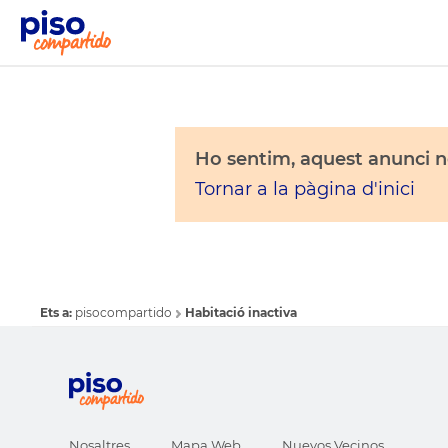
Ho sentim, aquest anunci no
Tornar a la pàgina d'inici
Ets a:
pisocompartido
Habitació inactiva
Nosaltres
Mapa Web
Nuevos Vecinos