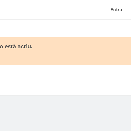
Entra
 està actiu.