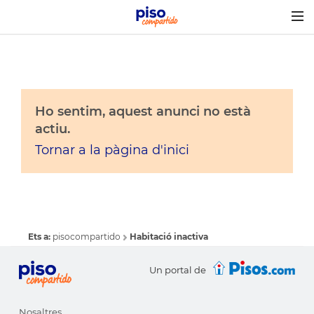
Togg
navig
Ho sentim, aquest anunci no està
actiu.
Tornar a la pàgina d'inici
Ets a:
pisocompartido
Habitació inactiva
Un portal de
Nosaltres