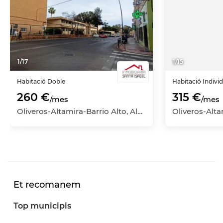
1
/
17
1
/
15
Habitació
Doble
Habitació
Indivi
260 €
315 €
/mes
/mes
Oliveros-Altamira-Barrio Alto, Almería Capital, Almería
Et recomanem
Top municipis