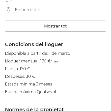
En bon estat
Rentadora
Mostrar tot
Wifi
TV
Condicions del lloguer
Disponible a partir de: 1 de marzo
Jardí/Terrassa
Lloguer mensual: 170 €
/mes
Balcó
Fiança: 170 €
Estenedor
Despeses: 30 €
Estada mínima 3 meses
Planxa
Estada màxima Qualsevol
Aire cond.
Normes de la propietat