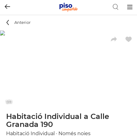
Togg
navig
Anterior
1/11
Habitació Individual a Calle
Granada 190
Habitació Individual · Només noies