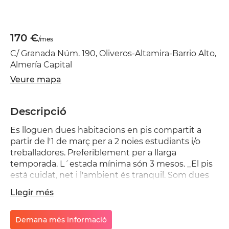
170 €
/mes
C/ Granada Núm. 190, Oliveros-Altamira-Barrio Alto,
Almería Capital
Veure mapa
Descripció
Es lloguen dues habitacions en pis compartit a
partir de l'1 de març per a 2 noies estudiants i/o
treballadores. Preferiblement per a llarga
temporada. L´estada mínima són 3 mesos. _El pis
està cuidat, net i l'ambient és tranquil. Som dues
companyes que ja portem temps i busquem dues
Llegir més
noies més que siguin respectuoses amb els sorolls,
la neteja i la convivència. Es permet fumar a les
terrasses._El lloguer serien 170 € més despeses,
Demana més informació