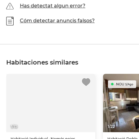
Has detectat algun error?
Cóm detectar anuncis falsos?
Habitaciones similares
NOU
5/Ago
1
/
15
1
/
22
Habitació
Individual
· Només noies
Habitació
Doble