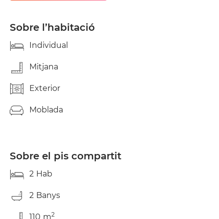
una mitjana de 200 € més 170 € de fiança.
Sobre l’habitació
Individual
Mitjana
Exterior
Moblada
Sobre el pis compartit
2
Hab
2
Banys
2
110
m