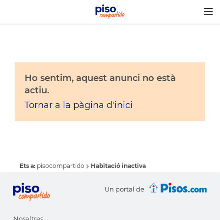
Togg
navig
Ho sentim, aquest anunci no està
actiu.
Tornar a la pàgina d'inici
Ets a:
pisocompartido
Habitació inactiva
Un portal de
Nosaltres